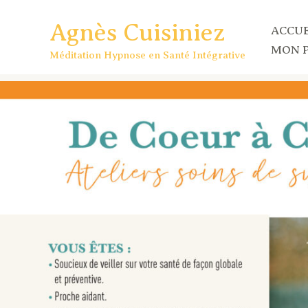
Aller
Agnès Cuisiniez
au
ACCUE
contenu
MON 
Méditation Hypnose en Santé Intégrative