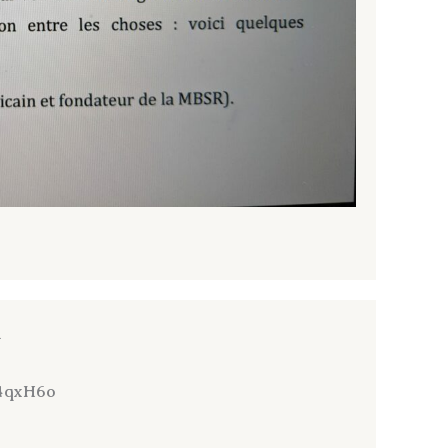
l
4qxH6o