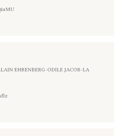
JQiuMU
98 (ALAIN EHRENBERG-ODILE JACOB-LA
flz