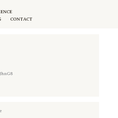
IENCE
G
CONTACT
YJhnG8
e