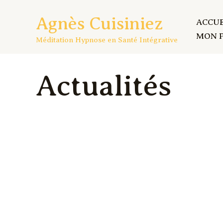
Aller
Agnès Cuisiniez
au
ACCUE
contenu
MON 
Méditation Hypnose en Santé Intégrative
Actualités