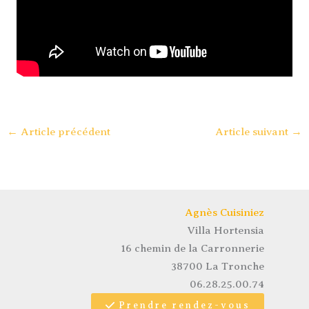
←
Article précédent
Article suivant
→
Agnès Cuisiniez
Villa Hortensia
16 chemin de la Carronnerie
38700 La Tronche
06.28.25.00.74
Prendre rendez-vous